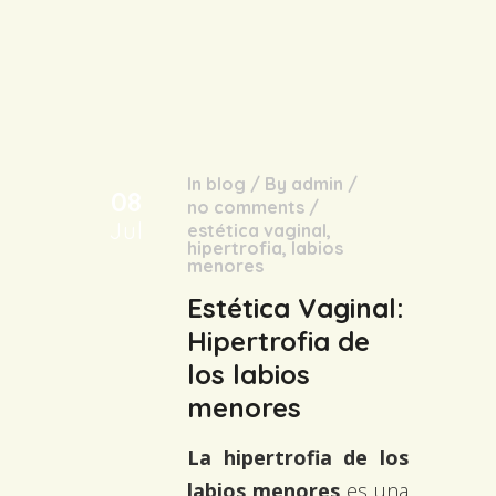
In
blog
/
By
admin
/
08
no comments
/
Jul
estética vaginal
,
hipertrofia
,
labios
menores
Estética Vaginal:
Hipertrofia de
los labios
menores
La hipertrofia de los
labios menores
es una