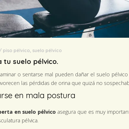
/
piso pélvico
,
suelo pélvico
 tu suelo pélvico.
caminar o sentarse mal pueden dañar el suelo pélvico 
avorecen las pérdidas de orina que quizá no sospechab
rse en mala postura
perta en suelo pélvico
asegura que es muy importante
culatura pélvica.