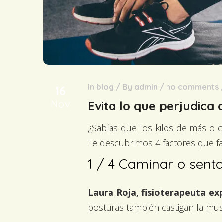
In
blog
/
By
admin
/
no comments
16
Nov
Evita lo que perjudica a
¿Sabías que los kilos de más o 
Te descubrimos 4 factores que f
1 / 4
Caminar o senta
Laura Roja, fisioterapeuta ex
posturas también castigan la mus