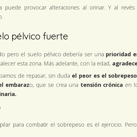
a puede provocar alteraciones al orinar. Y al revés
o.
elo pélvico fuerte
o pero el suelo pélvico debería ser una
prioridad e
rtalecer esta zona. Más adelante, con la edad,
agradec
bamos de repasar, sin duda
el peor es el sobrepeso
el embaraz
o, que se crea una
tensión crónica
en l
inaria.
o
pilar para combatir el sobrepeso es el ejercicio. P