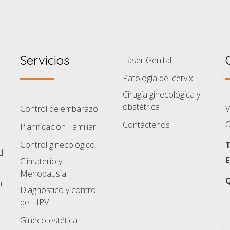
Servicios
Láser Genital
Patología del cervix
Cirugía ginecológica y
obstétrica
Control de embarazo
V
O
Contáctenos
Planificación Familiar
Control ginecológico
T
d
E
Climaterio y
Menopausia
Q
a
Diagnóstico y control
del HPV
Gineco-estética