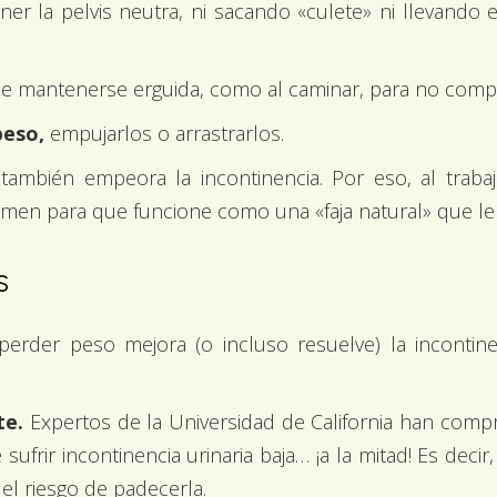
r la pelvis neutra, ni sacando «culete» ni llevando e
e mantenerse erguida, como al caminar, para no comp
peso,
empujarlos o arrastrarlos.
e
también empeora la incontinencia. Por eso, al trabaj
men para que funcione como una «faja natural» que le 
s
perder peso mejora (o incluso resuelve) la incontin
te.
Expertos de la Universidad de California han comp
 sufrir incontinencia urinaria baja… ¡a la mitad! Es dec
el riesgo de padecerla.