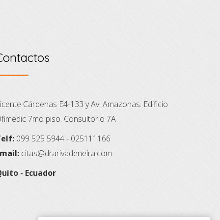
Contactos
icente Cárdenas E4-133 y Av. Amazonas. Edificio
fimedic 7mo piso. Consultorio 7A
elf:
099 525 5944 - 025111166
mail:
citas@drarivadeneira.com
uito - Ecuador