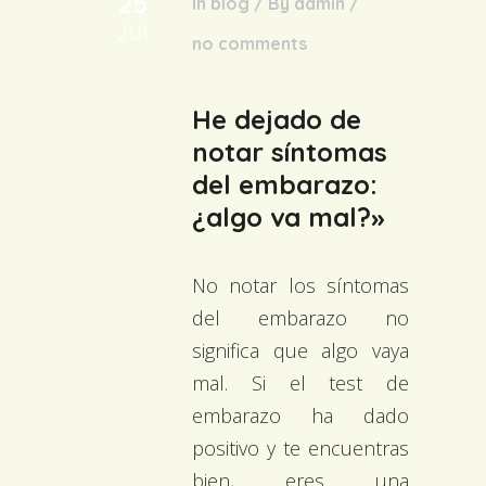
25
In
blog
/
By
admin
/
Jul
no comments
He dejado de
notar síntomas
del embarazo:
¿algo va mal?»
No notar los síntomas
del embarazo no
significa que algo vaya
mal. Si el test de
embarazo ha dado
positivo y te encuentras
bien, eres una