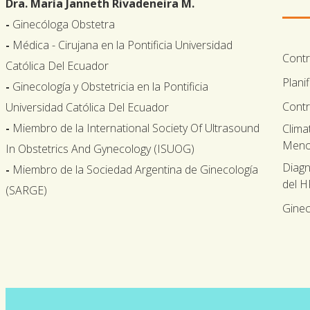
Dra. María Janneth Rivadeneira M.
-
Ginecóloga Obstetra
-
Médica - Cirujana en la Pontificia Universidad
Cont
Católica Del Ecuador
Plani
-
Ginecología y Obstetricia en la Pontificia
Contr
Universidad Católica Del Ecuador
-
Miembro de la International Society Of Ultrasound
Clima
Meno
In Obstetrics And Gynecology (ISUOG)
Diagn
-
Miembro de la Sociedad Argentina de Ginecología
del 
(SARGE)
Ginec