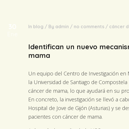
30
In
blog
/
By
admin
/
no comments
/
cáncer 
Ene
Identifican un nuevo mecanis
mama
Un equipo del Centro de Investigación en 
la Universidad de Santiago de Compostela
cáncer de mama, lo que ayudará en su pron
En concreto, la investigación se llevó a cab
Hospital de Jove de Gijón (Asturias) y se 
pacientes con cáncer de mama.