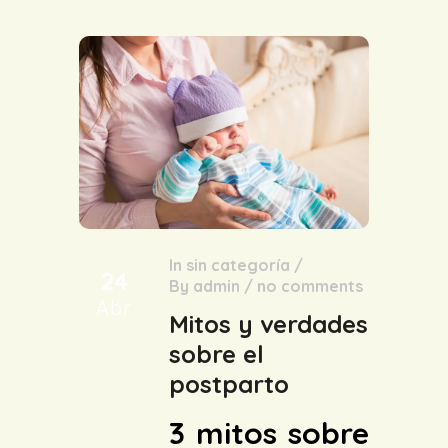
In
sin categoría
/
24
By
admin
/
no comments
Abr
Mitos y verdades
sobre el
postparto
3 mitos sobre