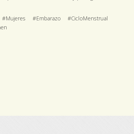
al #Mujeres #Embarazo #CicloMenstrual
men