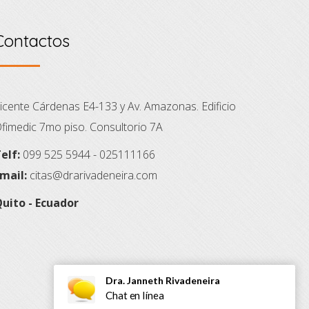
Contactos
icente Cárdenas E4-133 y Av. Amazonas. Edificio
fimedic 7mo piso. Consultorio 7A
elf:
099 525 5944 - 025111166
mail:
citas@drarivadeneira.com
uito - Ecuador