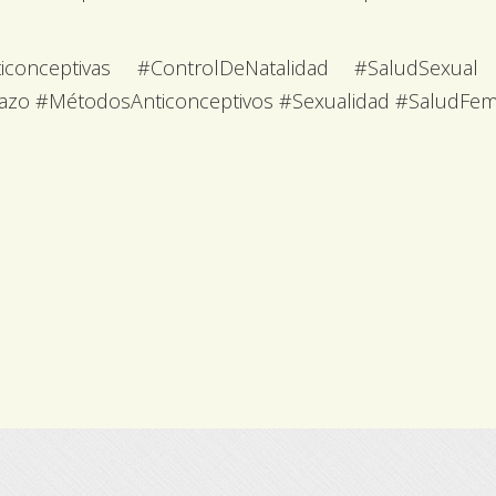
nticonceptivas #ControlDeNatalidad #SaludSexu
azo #MétodosAnticonceptivos #Sexualidad #SaludFe