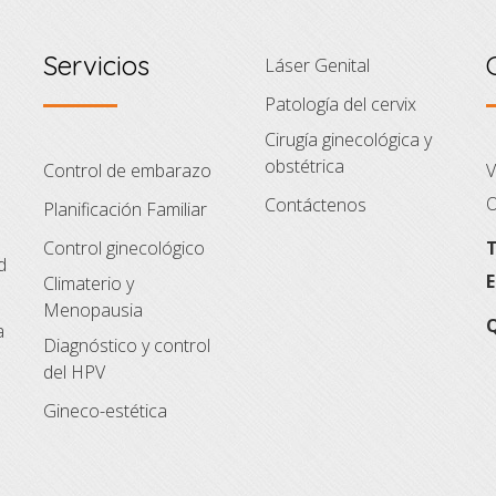
Servicios
Láser Genital
Patología del cervix
Cirugía ginecológica y
obstétrica
Control de embarazo
V
O
Contáctenos
Planificación Familiar
Control ginecológico
T
d
E
Climaterio y
Menopausia
Q
a
Diagnóstico y control
del HPV
Gineco-estética