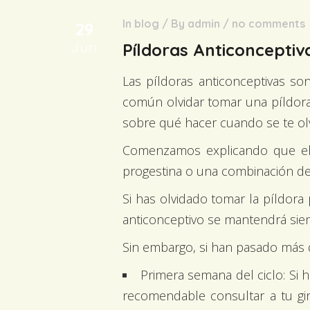
In
blog
/
By
admin
/
no comments
29
Jun
Píldoras Anticoncepti
Las píldoras anticonceptivas so
común olvidar tomar una píldora
sobre qué hacer cuando se te olv
Comenzamos explicando que el 
progestina o una combinación de
Si has olvidado tomar la píldora
anticonceptivo se mantendrá siem
Sin embargo, si han pasado más 
Primera semana del ciclo: Si h
recomendable consultar a tu gin