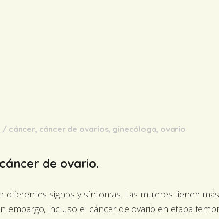
s
/
cáncer
,
cáncer de ovarios
,
ginecóloga
,
ovario
cáncer de ovario.
r diferentes signos y síntomas. Las mujeres tienen más
n embargo, incluso el cáncer de ovario en etapa tem