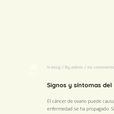
08
In
blog
/
By
admin
/
no comment
Oct
Signos y síntomas del 
El cáncer de ovario puede causa
enfermedad se ha propagado. Si