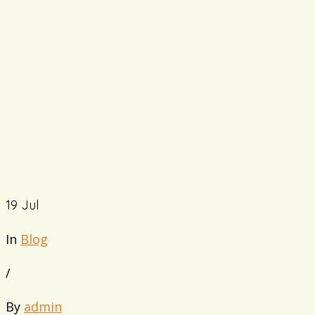
19
Jul
In
Blog
/
By
admin