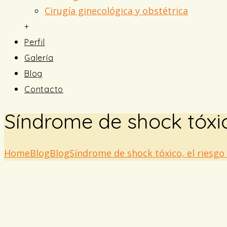
Cirugía ginecológica y obstétrica
+
Perfil
Galería
Blog
Contacto
Síndrome de shock tóxic
Home
Blog
Blog
Síndrome de shock tóxico, el riesgo