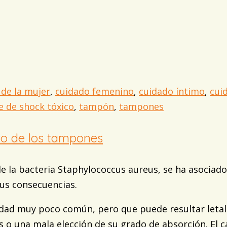
 de la mujer
,
cuidado femenino
,
cuidado íntimo
,
cui
 de shock tóxico
,
tampón
,
tampones
lto de los tampones
de la bacteria Staphylococcus aureus, se ha asocia
us consecuencias.
ad muy poco común, pero que puede resultar letal.
 una mala elección de su grado de absorción. El ca