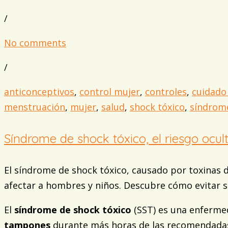
/
No comments
/
anticonceptivos
,
control mujer
,
controles
,
cuidado
menstruación
,
mujer
,
salud
,
shock tóxico
,
síndrome
Síndrome de shock tóxico, el riesgo ocu
El síndrome de shock tóxico, causado por toxinas 
afectar a hombres y niños. Descubre cómo evitar s
El
síndrome de shock tóxico
(SST) es una enfermed
tampones
durante más horas de las recomendadas o