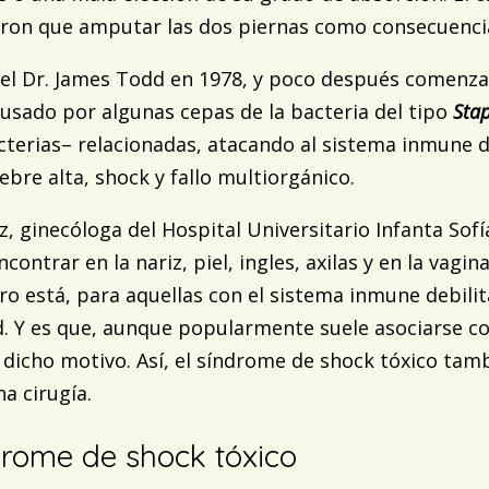
eron que amputar las dos piernas como consecuencia
 el Dr. James Todd en 1978, y poco después comenza
ausado por algunas cepas de la bacteria del tipo
Sta
acterias– relacionadas, atacando al sistema inmune d
ebre alta, shock y fallo multiorgánico.
, ginecóloga del Hospital Universitario Infanta Sofí
ntrar en la nariz, piel, ingles, axilas y en la vagin
ro está, para aquellas con el sistema inmune debili
d. Y es que, aunque popularmente suele asociarse 
n dicho motivo. Así, el síndrome de shock tóxico tam
na cirugía.
drome de shock tóxico