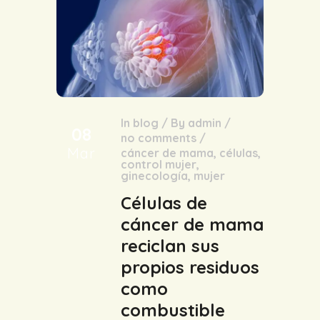
In
blog
/
By
admin
/
08
no comments
/
Mar
cáncer de mama
,
células
,
control mujer
,
ginecología
,
mujer
Células de
cáncer de mama
reciclan sus
propios residuos
como
combustible