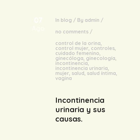
07
In
blog
/
By
admin
/
Ago
no comments
/
control de la orina
,
control mujer
,
controles
,
cuidado femenino
,
ginecóloga
,
ginecología
,
incontinencia
,
incontinencia urinaria
,
mujer
,
salud
,
salud íntima
,
vagina
Incontinencia
urinaria y sus
causas.