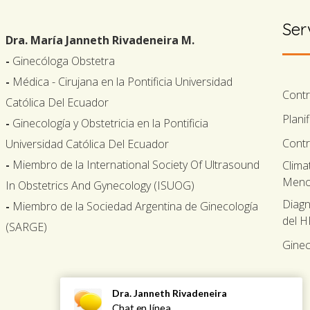
Ser
Dra. María Janneth Rivadeneira M.
-
Ginecóloga Obstetra
-
Médica - Cirujana en la Pontificia Universidad
Cont
Católica Del Ecuador
Plani
-
Ginecología y Obstetricia en la Pontificia
Contr
Universidad Católica Del Ecuador
-
Miembro de la International Society Of Ultrasound
Clima
Meno
In Obstetrics And Gynecology (ISUOG)
Diagn
-
Miembro de la Sociedad Argentina de Ginecología
del 
(SARGE)
Ginec