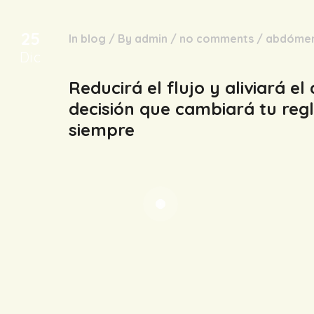
25
In
blog
/
By
admin
/
no comments
/
abdóme
Dic
Reducirá el flujo y aliviará el 
decisión que cambiará tu reg
siempre