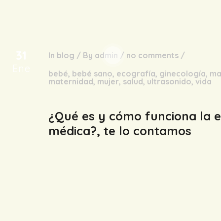
31
In
blog
/
By
admin
/
no comments
/
Ene
bebé
,
bebé sano
,
ecografía
,
ginecología
,
ma
maternidad
,
mujer
,
salud
,
ultrasonido
,
vida
¿Qué es y cómo funciona la e
médica?, te lo contamos