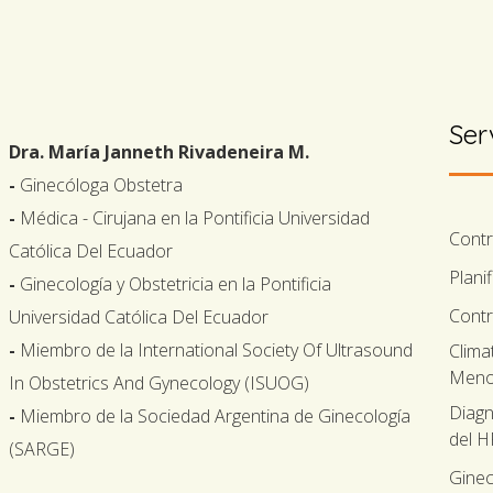
Ser
Dra. María Janneth Rivadeneira M.
-
Ginecóloga Obstetra
-
Médica - Cirujana en la Pontificia Universidad
Cont
Católica Del Ecuador
Plani
-
Ginecología y Obstetricia en la Pontificia
Contr
Universidad Católica Del Ecuador
-
Miembro de la International Society Of Ultrasound
Clima
Meno
In Obstetrics And Gynecology (ISUOG)
Diagn
-
Miembro de la Sociedad Argentina de Ginecología
del 
(SARGE)
Ginec