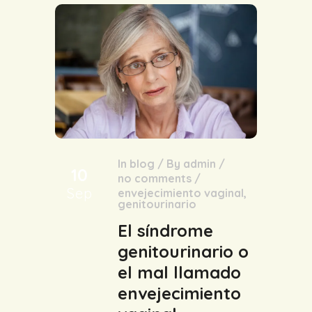
In
blog
/
By
admin
/
10
no comments
/
Sep
envejecimiento vaginal
,
genitourinario
El síndrome
genitourinario o
el mal llamado
envejecimiento