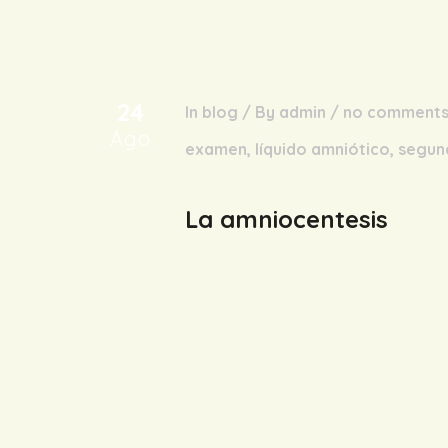
24
In
blog
/
By
admin
/
no comment
Ago
examen
,
líquido amniótico
,
segun
La amniocentesis