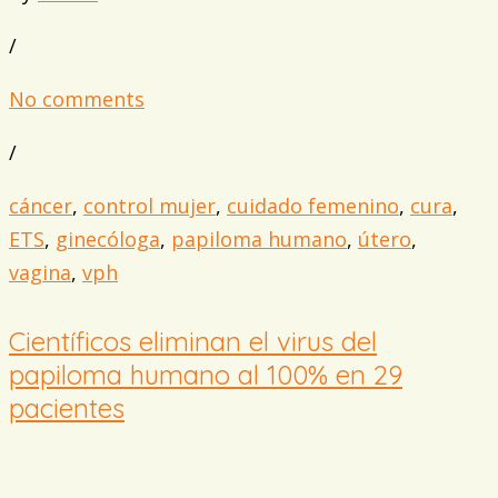
/
No comments
/
cáncer
,
control mujer
,
cuidado femenino
,
cura
,
ETS
,
ginecóloga
,
papiloma humano
,
útero
,
vagina
,
vph
Científicos eliminan el virus del
papiloma humano al 100% en 29
pacientes