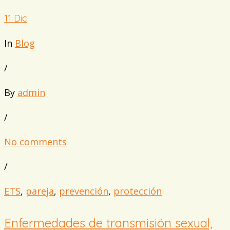
11
Dic
In
Blog
/
By
admin
/
No comments
/
ETS
,
pareja
,
prevención
,
protección
Enfermedades de transmisión sexual,