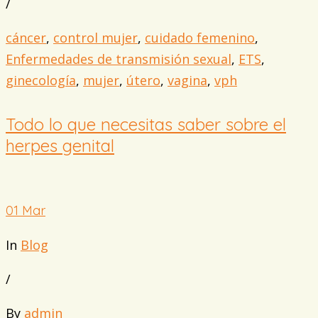
/
cáncer
,
control mujer
,
cuidado femenino
,
Enfermedades de transmisión sexual
,
ETS
,
ginecología
,
mujer
,
útero
,
vagina
,
vph
Todo lo que necesitas saber sobre el
herpes genital
01
Mar
In
Blog
/
By
admin